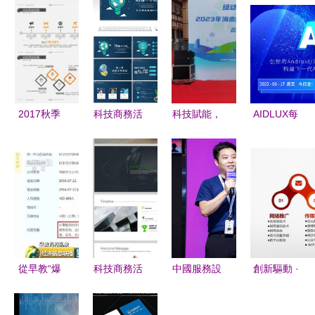
2017秋季
科技商務活
科技賦能，
AIDLUX每
橙色科技商
動中的節日
禁塑進市場
日播報
業計劃活動
慶典卡通
——評
06.17 中國
策劃模板
PPPT模板
2023年海
商用服務機
創新驅動下
設計與策劃
南省商務領
器人市場增
的科技商務
服務策略
域禁塑宣傳
速110%，
活動策劃服
推廣活動走
科技商務活
務
進海口五源
動策劃嶄露
從早教“爆
科技商務活
中國服務設
創新驅動 ·
河農貿市場
頭角
雷”看科技
動策劃全攻
計大會 設
融合未來
商務策劃的
略 PPT模
計咖聚首萬
——裝修服