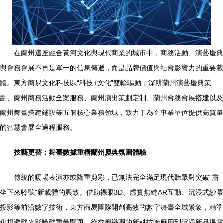
在蘭州這座融合黃河文化與現代商業的城市中，商務活動、演藝慶典
與會務會展不再是單一的信息傳遞，而是品牌價值與社會影響力的重要載
體。東方商易文化科技以“科技+文化”雙輪驅動，深耕蘭州演藝慶典策
劃、蘭州商務活動全案服務、蘭州演出策劃定制、蘭州會務會展搭建以及
蘭州舞臺搭建鋪設等五個核心業務領域，致力于為企事業單位提供高質量
的智慧會展全過程服務。
技藝更替：舞臺數據重構蘭州慶典氛圍體驗
傳統的暖場表演亦或隆重剪彩，已無法完全滿足現代聽眾對突破“肅
坐下來聆聽”新載體的興致。借助裸眼3D、虛實無縫AR互動、沉浸式紗幕
投影等前沿數字技術，東方商易團隊開創高效的數字舞臺全域景象，精準
化規避聲光影噪聲重疊問題。從交響樂團的新科技晚應用到沉浸新品揭露