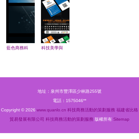
風險防控與
板與方案體
興科技，論
務與科技商
合規構建
系
道體驗賦能
務活動策劃
商業與科技
融資路演方
商務活動的
案
策劃服務
藍色商務科
科技美學與
技地球 打
商業價值的
造高端會議
交匯 時尚
舞臺的背景
公司立體名
設計指南
片設計解析
地址：泉州市豐澤區少林路255號
電話：1575046**
Copyright © 2026
www.quanlo.cn
科技商務活動的策劃服務
福建省比格
貿易發展有限公司
科技商務活動的策劃服務
版權所有
Sitemap